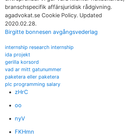
branschspecifik affärsjuridisk rådgivning.
agadvokat.se Cookie Policy. Updated
2020.02.28.
Birgitte bonnesen avgångsvederlag
internship research internship
ida projekt
gerilla korsord
vad ar mitt gatunummer
paketera eller paketera
plc programming salary
zHrC
oo
nyV
FKHmn